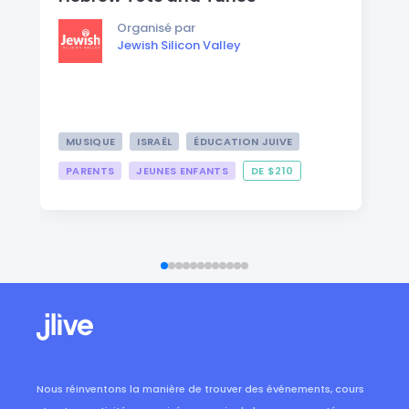
Organisé par
Jewish Silicon Valley
MUSIQUE
ISRAËL
ÉDUCATION JUIVE
PARENTS
JEUNES ENFANTS
DE $210
Nous réinventons la manière de trouver des événements, cours