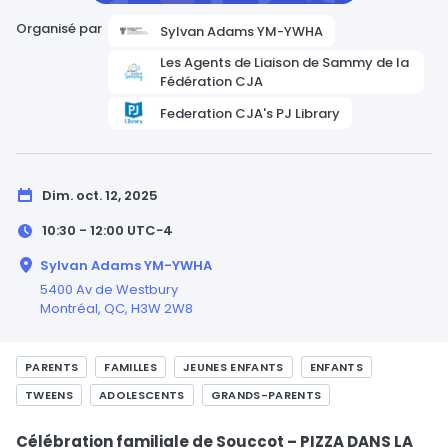
Organisé par
Sylvan Adams YM-YWHA
Les Agents de Liaison de Sammy de la
Fédération CJA
Federation CJA's PJ Library
Dim. oct. 12, 2025
10:30 - 12:00
UTC−4
Sylvan Adams YM-YWHA
5400 Av de Westbury
Montréal,
QC
, H3W 2W8
PARENTS
FAMILLES
JEUNES ENFANTS
ENFANTS
TWEENS
ADOLESCENTS
GRANDS-PARENTS
Célébration familiale de Souccot – PIZZA DANS LA