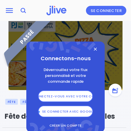
SE CONNECTER
PASSÉ
Connectons-nous
Déverrouillez votre flux
personnalisé et votre
commande rapide
CONNECTEZ-VOUS AVEC VOTRE COURRIEL
FÊTE
FÊTE JUIVE
SOUCCOT
SE CONNECTER AVEC GOOGLE
Fête de Sukkot pour les Familles
CRÉER UN COMPTE