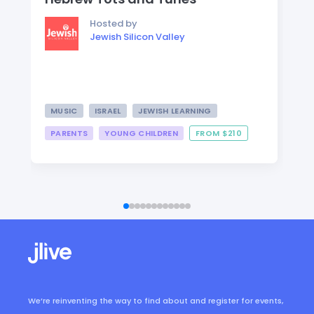
Hosted by
Jewish Silicon Valley
MUSIC
ISRAEL
JEWISH LEARNING
PARENTS
YOUNG CHILDREN
FROM $210
We’re reinventing the way to find about and register for events,