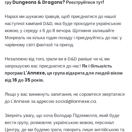
гру Dungeons & Dragons? Реєструйтеся тут!
Наразі ми шукаємо гравців, щоб приєднатися до нашої
наступної кампанії D&D, яка буде проходити українською
мовою, у середу з 6 до 8 вечора. Щотижня залишайте
Монреаль на кілька годин позаду і приєднуйтесь до нас у
чарівному світі фантазії та пригод.
Незалежно від того, грали ви в D&D раніше чи ні, ми
запрошуємо вас приєднатися до нас!
Як і більшість
програм L'Annexe, ця група відкрита для людей віком
від 16 до 35 років.
Якщо у вас виникнуть запитання, не соромтеся звертатися
до L'Annexe за адресою social@lannexe.ca.
Зверніть увагу, що хоча Володар Підземелля, який буде
вести групу, розмовляє українською мовою, персонал
Центру, де ми будемо грати, говорить лише англійською та